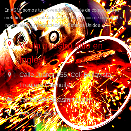
En ASM, somos tu proveedor confiable de componentes
metálicos, especializados en la fabricación de remolques
industriales y su exportación a Estados Unidos.
Visita nuestro sitio en
Inglés!
Calle Juárez 655, Col. Bellavista ,
Frontera Coahuila.
contact@esp.asmms.com
726 244 59 23