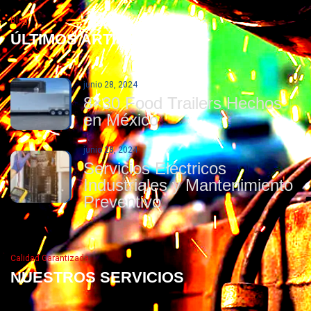
Blog
ÚLTIMOS ARTÍCULOS
junio 28, 2024
8×30 Food Trailers Hechos
en México
junio 28, 2024
Servicios Eléctricos
Industriales y Mantenimiento
Preventivo
Calidad Garantizada
NUESTROS SERVICIOS