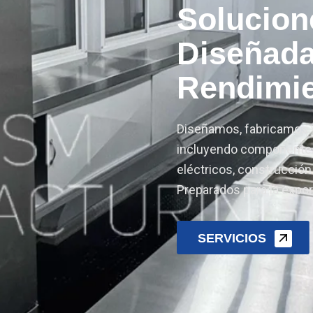
Diseñada
Rendimi
Diseñamos, fabricamos 
incluyendo componentes
eléctricos, construcción
Preparados para la expor
S
E
R
V
I
C
I
O
S