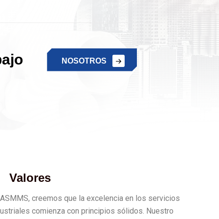
bajo
N
O
S
O
T
R
O
S
Valores
 ASMMS, creemos que la excelencia en los servicios
dustriales comienza con principios sólidos. Nuestro
uipo binacional se guía por valores que aseguran que