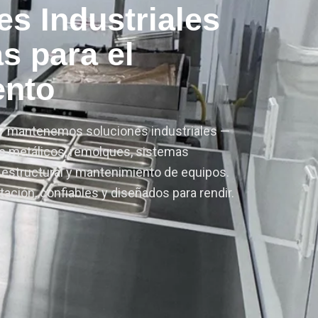
s para el
ento
y mantenemos soluciones industriales —
 metálicos, remolques, sistemas
 estructural y mantenimiento de equipos.
tación, confiables y diseñados para rendir.