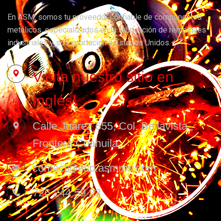
En ASM, somos tu proveedor confiable de componentes
metálicos, especializados en la fabricación de remolques
industriales y su exportación a Estados Unidos.
Visita nuestro sitio en
Inglés!
Calle Juárez 655, Col. Bellavista ,
Frontera Coahuila.
contact@esp.asmms.com
726 244 59 23