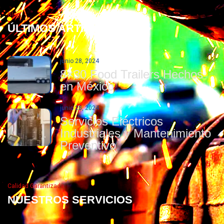
Blog
ÚLTIMOS ARTÍCULOS
junio 28, 2024
8×30 Food Trailers Hechos
en México
junio 28, 2024
Servicios Eléctricos
Industriales y Mantenimiento
Preventivo
Calidad Garantizada
NUESTROS SERVICIOS