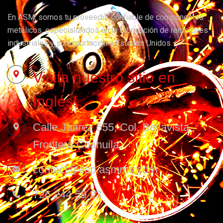
En ASM, somos tu proveedor confiable de componentes
metálicos, especializados en la fabricación de remolques
industriales y su exportación a Estados Unidos.
Visita nuestro sitio en
Inglés!
Calle Juárez 655, Col. Bellavista ,
Frontera Coahuila.
contact@esp.asmms.com
726 244 59 23