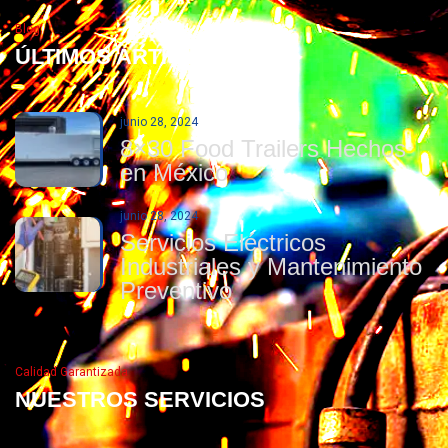
Blog
ÚLTIMOS ARTÍCULOS
junio 28, 2024
8×30 Food Trailers Hechos
en México
junio 28, 2024
Servicios Eléctricos
Industriales y Mantenimiento
Preventivo
Calidad Garantizada
NUESTROS SERVICIOS