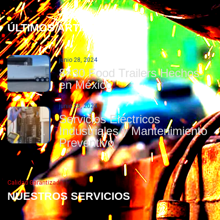
Blog
ÚLTIMOS ARTÍCULOS
junio 28, 2024
8×30 Food Trailers Hechos
en México
junio 28, 2024
Servicios Eléctricos
Industriales y Mantenimiento
Preventivo
Calidad Garantizada
NUESTROS SERVICIOS