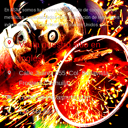
En ASM, somos tu proveedor confiable de componentes
metálicos, especializados en la fabricación de remolques
industriales y su exportación a Estados Unidos.
Visita nuestro sitio en
Inglés!
Calle Juárez 655, Col. Bellavista ,
Frontera Coahuila.
contact@esp.asmms.com
726 244 59 23