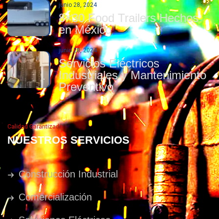
junio 28, 2024
8×30 Food Trailers Hechos
en México
junio 28, 2024
Servicios Eléctricos
Industriales y Mantenimiento
Preventivo
Calidad Garantizada
NUESTROS SERVICIOS
Construcción Industrial
Comercialización