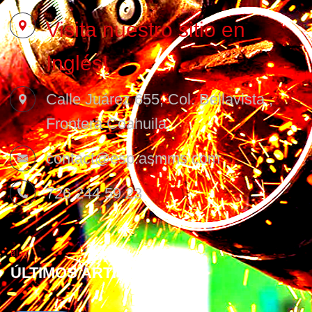
Visita nuestro sitio en
Inglés!
Calle Juárez 655, Col. Bellavista ,
Frontera Coahuila.
contact@esp.asmms.com
726 244 59 23
Blog
ÚLTIMOS ARTÍCULOS